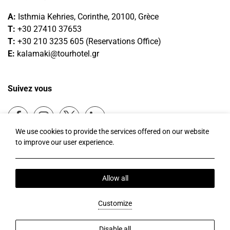
A:
Isthmia Kehries, Corinthe, 20100, Grèce
T:
+30 27410 37653
T
:
+30 210 3235 605
(
Reservations
Office
)
E:
kalamaki@tourhotel.gr
Suivez vous
Facebook
Instagram
Twitter
LinkedIn
We use cookies to provide the services offered on our website
to improve our user experience.
Heure Locale:
05:57
Politique de confidentialité
Politique des cookies
Notre Societe
Allow all
Send Money Online
2026 @ Kalamaki Beach Resort.
Customize
PRN: 1247K014A0036900 .
BRN : 122098501000.
Hotel website by:
HOTELWIZE
Disable all